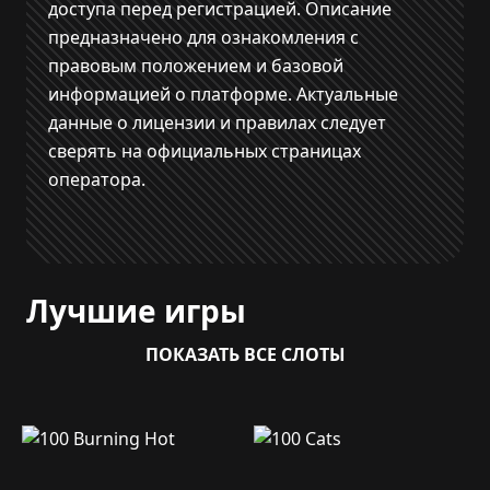
доступа перед регистрацией. Описание
предназначено для ознакомления с
правовым положением и базовой
информацией о платформе. Актуальные
данные о лицензии и правилах следует
сверять на официальных страницах
оператора.
Лучшие игры
ПОКАЗАТЬ ВСЕ СЛОТЫ