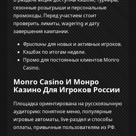
сезонные розыгрыши и персональные
промокоды. Перед участием стоит
проверить лимиты, wagering и дату
завершения кампании.
Фриспины
для новых и активных игроков.
Кэшбэк по итогам недели.
Промо для постоянных клиентов Monro
Casino.
Monro Casino И Монро
Казино Для Игроков России
Площадка ориентирована на русскоязычную
аудиторию: понятное меню, популярные
игровые автоматы, live-раздел и способы
оплаты, привычные пользователям из РФ.