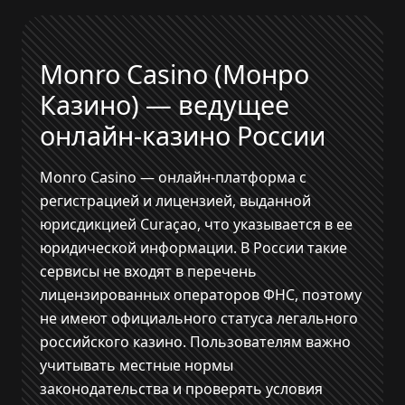
Monro Casino (Монро
Казино) — ведущее
онлайн-казино России
Monro Casino — онлайн-платформа с
регистрацией и лицензией, выданной
юрисдикцией Curaçao, что указывается в ее
юридической информации. В России такие
сервисы не входят в перечень
лицензированных операторов ФНС, поэтому
не имеют официального статуса легального
российского казино. Пользователям важно
учитывать местные нормы
законодательства и проверять условия