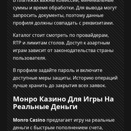
суммы и время обработки. Для вывода могут
запросить документы, поэтому данные
профиля должны совпадать с реквизитами.
Каталог стоит смотреть по провайдерам,
RTP и лимитам столов. Доступ к азартным
играм зависит от законодательства страны
пользователя.
В профиле задайте пароль и включите
доступные меры защиты. Историю операций
лучше хранить до закрытия всех заявок.
Монро Казино Для Игры На
Реальные Деньги
Monro Casino
предлагает игру на реальные
деньги с быстрым пополнением счета,